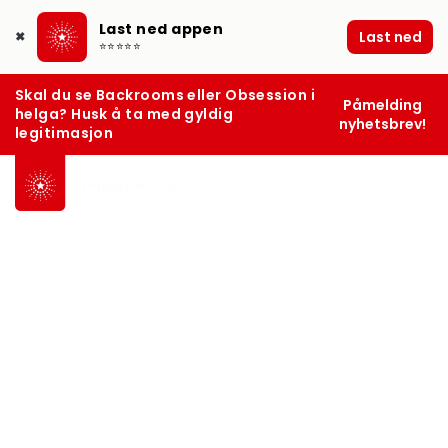
Last ned appen
Last ned
✖
⭐⭐⭐⭐⭐
Skal du se Backrooms eller Obsession i
Påmelding
helga? Husk å ta med gyldig
nyhetsbrev!
legitimasjon