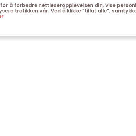
for å forbedre nettleseropplevelsen din, vise personl
ere trafikken vår. Ved å klikke "tillat alle", samtykke
er
ONTAKT
KUNDESERVICE
ontakt Trondheim kino
Aldersgrenser på kino
m Trondheim Kino
Retningslinjer for
personvern
fte stilte spørsmål
Ledsagerbevis
Våre kinokiosker
Åpenhetsloven Trondheim