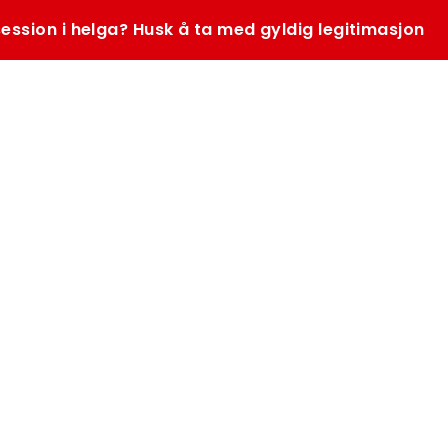
ession i helga? Husk å ta med gyldig legitimasjon
SØK
K