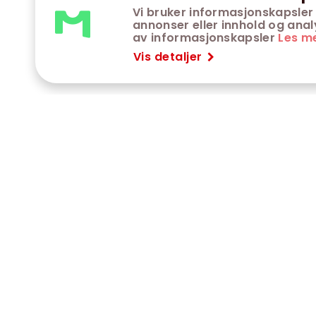
Vi bruker informasjonskapsler 
annonser eller innhold og analys
av informasjonskapsler
Les m
Vis detaljer
VÅRE KINOER
K
Trondheim kino
K
Kimen kino
O
Steinkjer kino
O
Сaroline kino