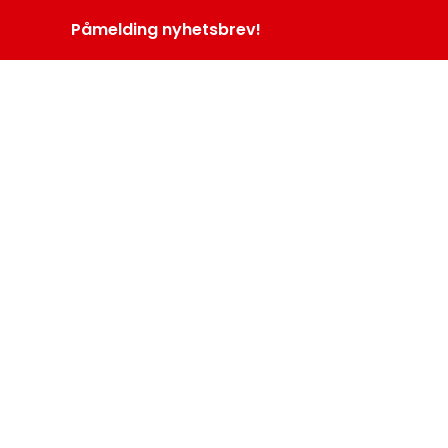
Påmelding nyhetsbrev!
INOPROGRAM
LOGG INN
MENY