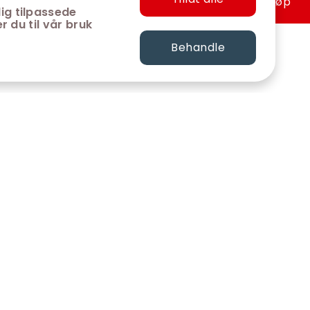
Hurtigkjøp
ig tilpassede
r du til vår bruk
Behandle
FØLG OSS