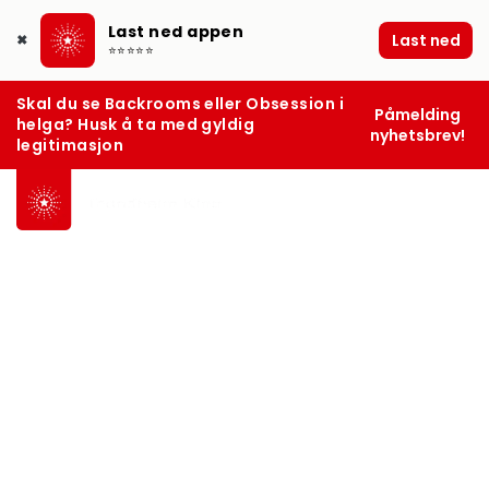
Last ned appen
Last ned
✖
⭐⭐⭐⭐⭐
Skal du se Backrooms eller Obsession i
Påmelding
helga? Husk å ta med gyldig
nyhetsbrev!
legitimasjon