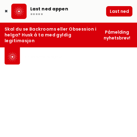
Last ned appen
Last ned
✖
⭐⭐⭐⭐⭐
Skal du se Backrooms eller Obsession i
Påmelding
helga? Husk å ta med gyldig
nyhetsbrev!
legitimasjon