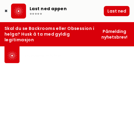
Last ned appen
Last ned
✖
⭐⭐⭐⭐⭐
Skal du se Backrooms eller Obsession i
Påmelding
helga? Husk å ta med gyldig
nyhetsbrev!
legitimasjon