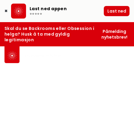
Last ned appen
Last ned
✖
⭐⭐⭐⭐⭐
Skal du se Backrooms eller Obsession i
Påmelding
helga? Husk å ta med gyldig
nyhetsbrev!
legitimasjon