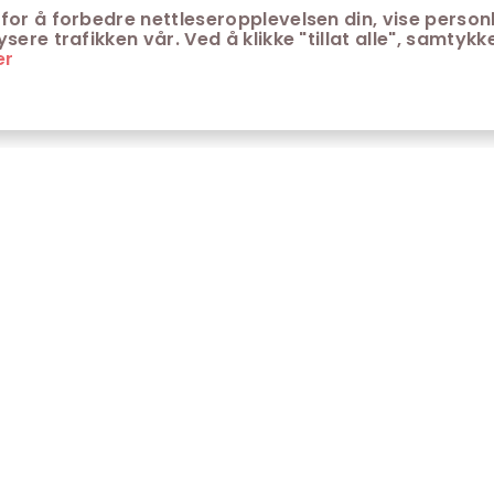
for å forbedre nettleseropplevelsen din, vise personl
ere trafikken vår. Ved å klikke "tillat alle", samtykke
er
ONTAKT
KUNDESERVICE
ontakt Trondheim kino
Aldersgrenser på kino
m Trondheim Kino
Retningslinjer for
personvern
fte stilte spørsmål
Ledsagerbevis
Våre kinokiosker
Åpenhetsloven Trondheim