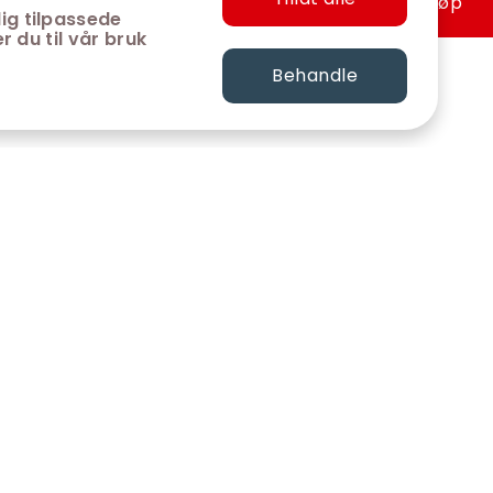
Hurtigkjøp
ig tilpassede
r du til vår bruk
Behandle
FØLG OSS