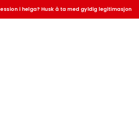
ession i helga? Husk å ta med gyldig legitimasjon
SØK
K