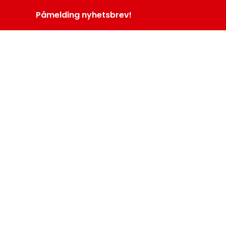
Påmelding nyhetsbrev!
INOPROGRAM
LOGG INN
MENY