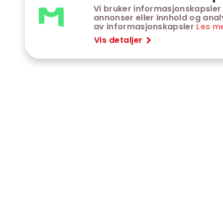
Vi bruker informasjonskapsler 
annonser eller innhold og analys
av informasjonskapsler
Les m
Vis detaljer
VÅRE KINOER
K
Trondheim kino
K
Kimen kino
O
Steinkjer kino
O
Сaroline kino