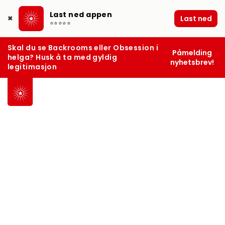
Last ned appen
Last ned
✖
⭐⭐⭐⭐⭐
Skal du se Backrooms eller Obsession i
Påmelding
helga? Husk å ta med gyldig
nyhetsbrev!
legitimasjon