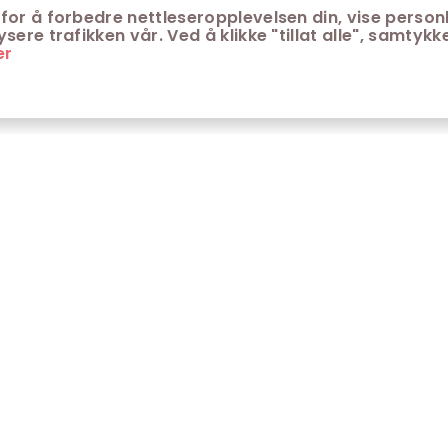
for å forbedre nettleseropplevelsen din, vise personl
ere trafikken vår. Ved å klikke "tillat alle", samtykke
er
ONTAKT
KUNDESERVICE
ontakt Trondheim kino
Aldersgrenser på kino
m Trondheim Kino
Retningslinjer for
personvern
fte stilte spørsmål
Ledsagerbevis
Våre kinokiosker
Åpenhetsloven Trondheim