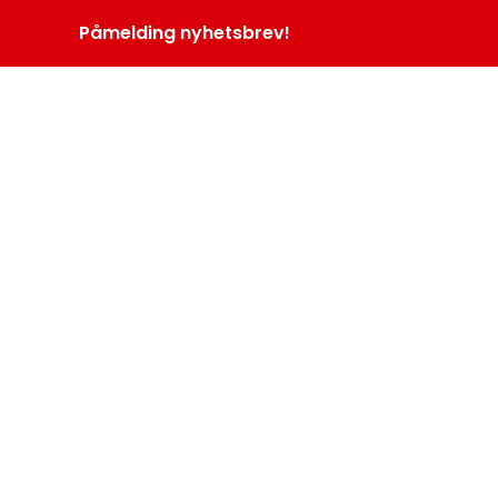
Påmelding nyhetsbrev!
INOPROGRAM
LOGG INN
MENY