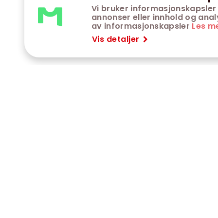
Vi bruker informasjonskapsler 
annonser eller innhold og analys
av informasjonskapsler
Les m
Vis detaljer
VÅRE KINOER
K
Trondheim kino
K
Kimen kino
O
Steinkjer kino
O
Сaroline kino