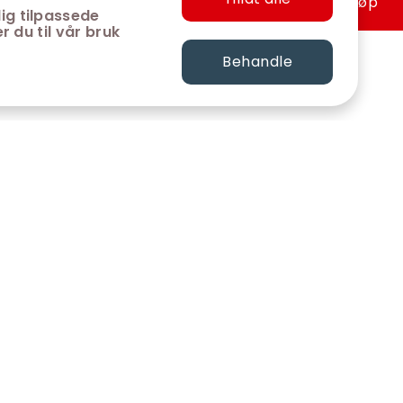
Hurtigkjøp
ig tilpassede
r du til vår bruk
Behandle
FØLG OSS