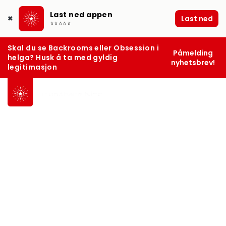
Last ned appen
Last ned
✖
⭐⭐⭐⭐⭐
Skal du se Backrooms eller Obsession i
Påmelding
helga? Husk å ta med gyldig
nyhetsbrev!
legitimasjon