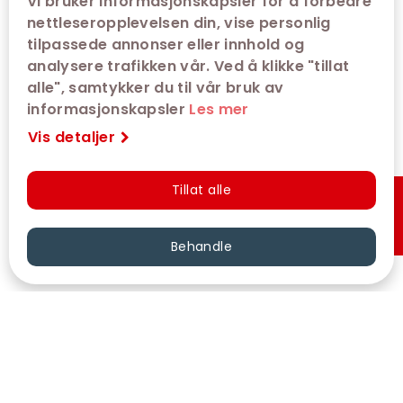
Vi bruker informasjonskapsler for å forbedre
nettleseropplevelsen din, vise personlig
Billettsalget til denne visningen er ikke
tilpassede annonser eller innhold og
tilgjengelig for øyeblikket.
analysere trafikken vår. Ved å klikke "tillat
admit one error: Performance does not exist
alle", samtykker du til vår bruk av
informasjonskapsler
Les mer
Vis detaljer
Tillat alle
Hurtigkjøp
Behandle