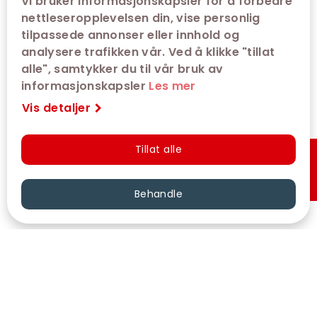
Vi bruker informasjonskapsler for å forbedre
nettleseropplevelsen din, vise personlig
Billettsalget til denne visningen er ikke
tilpassede annonser eller innhold og
tilgjengelig for øyeblikket.
analysere trafikken vår. Ved å klikke "tillat
admit one error: Performance does not exist
alle", samtykker du til vår bruk av
informasjonskapsler
Les mer
Vis detaljer
Tillat alle
Hurtigkjøp
Behandle