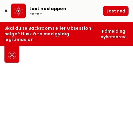
Last ned appen
Last ned
✖
⭐⭐⭐⭐⭐
Skal du se Backrooms eller Obsession i
Påmelding
helga? Husk å ta med gyldig
nyhetsbrev!
legitimasjon