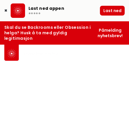
Last ned appen
Last ned
✖
⭐⭐⭐⭐⭐
Skal du se Backrooms eller Obsession i
Påmelding
helga? Husk å ta med gyldig
nyhetsbrev!
legitimasjon