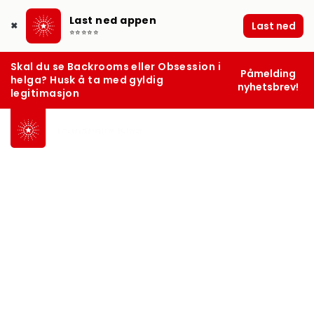
Last ned appen
Last ned
✖
⭐⭐⭐⭐⭐
Skal du se Backrooms eller Obsession i
Påmelding
helga? Husk å ta med gyldig
nyhetsbrev!
legitimasjon