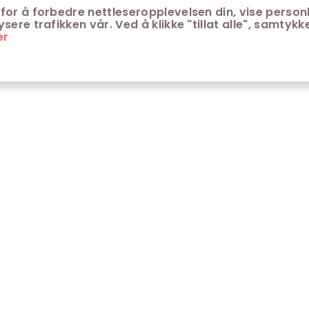
for å forbedre nettleseropplevelsen din, vise personl
ere trafikken vår. Ved å klikke "tillat alle", samtykke
er
ONTAKT
KUNDESERVICE
ontakt Trondheim kino
Aldersgrenser på kino
m Trondheim Kino
Retningslinjer for
personvern
fte stilte spørsmål
Ledsagerbevis
Våre kinokiosker
Åpenhetsloven Trondheim