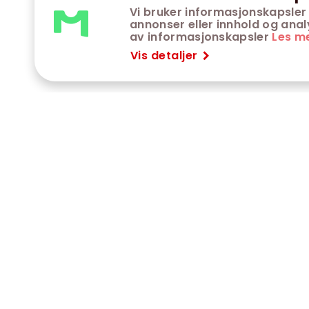
Vi bruker informasjonskapsler 
annonser eller innhold og analys
av informasjonskapsler
Les m
Vis detaljer
VÅRE KINOER
K
Trondheim kino
K
Kimen kino
O
Steinkjer kino
O
Сaroline kino