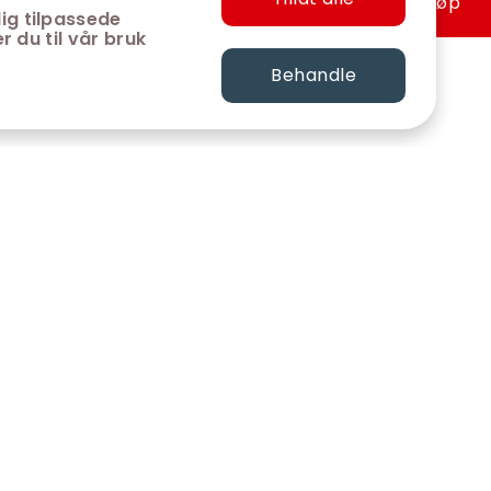
Hurtigkjøp
ig tilpassede
r du til vår bruk
Behandle
FØLG OSS