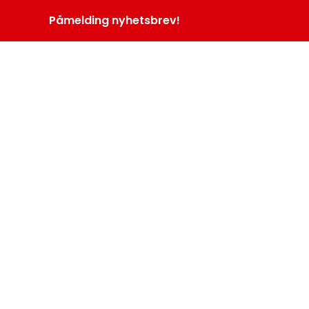
Påmelding nyhetsbrev!
INOPROGRAM
LOGG INN
MENY