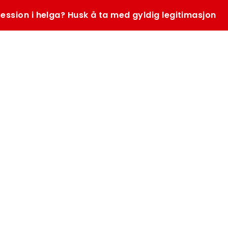
ession i helga? Husk å ta med gyldig legitimasjon
SØK
K