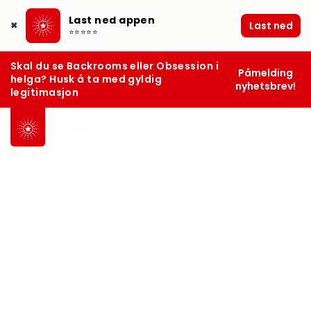
Last ned appen
Last ned
✖
⭐⭐⭐⭐⭐
Skal du se Backrooms eller Obsession i
Påmelding
helga? Husk å ta med gyldig
nyhetsbrev!
legitimasjon