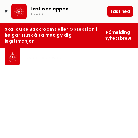
Last ned appen
Last ned
✖
⭐⭐⭐⭐⭐
Skal du se Backrooms eller Obsession i
Påmelding
helga? Husk å ta med gyldig
nyhetsbrev!
legitimasjon