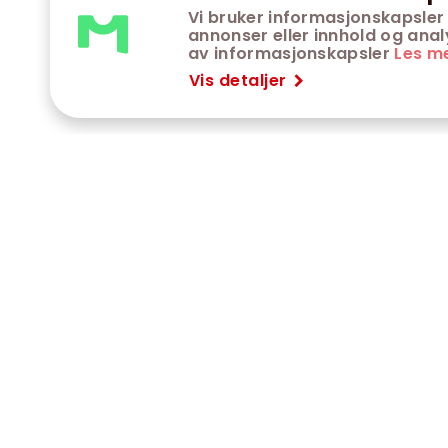
Vi bruker informasjonskapsler 
annonser eller innhold og analys
av informasjonskapsler
Les m
Vis detaljer
VÅRE KINOER
K
Trondheim kino
K
Kimen kino
O
Steinkjer kino
O
Сaroline kino