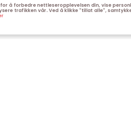
for å forbedre nettleseropplevelsen din, vise personl
ere trafikken vår. Ved å klikke "tillat alle", samtykke
er
ONTAKT
KUNDESERVICE
ontakt Trondheim kino
Aldersgrenser på kino
m Trondheim Kino
Retningslinjer for
personvern
fte stilte spørsmål
Ledsagerbevis
Våre kinokiosker
Åpenhetsloven Trondheim