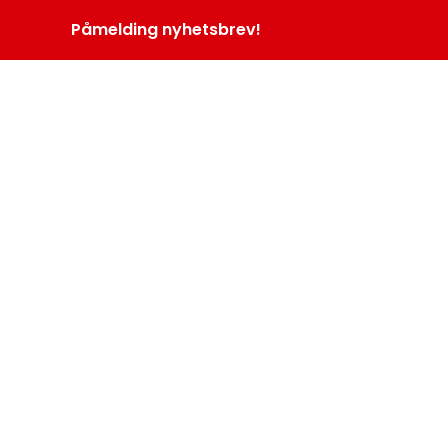
Påmelding nyhetsbrev!
INOPROGRAM
LOGG INN
MENY