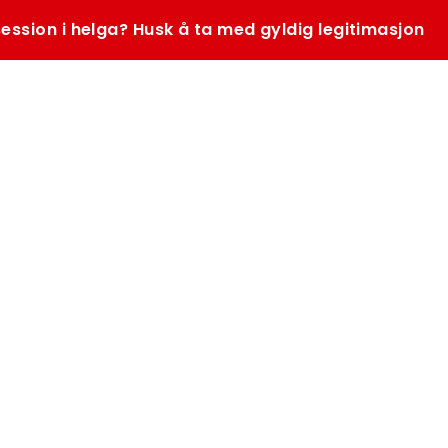
ession i helga? Husk å ta med gyldig legitimasjon
SØK
K