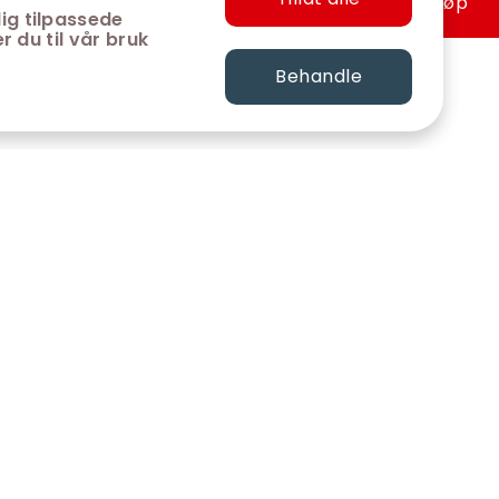
Hurtigkjøp
ig tilpassede
r du til vår bruk
Behandle
FØLG OSS