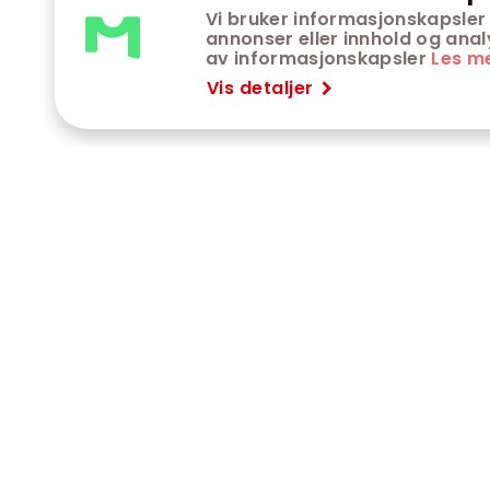
Vi bruker informasjonskapsler 
annonser eller innhold og analys
av informasjonskapsler
Les m
Vis detaljer
VÅRE KINOER
K
Trondheim kino
K
Kimen kino
O
Steinkjer kino
O
Сaroline kino