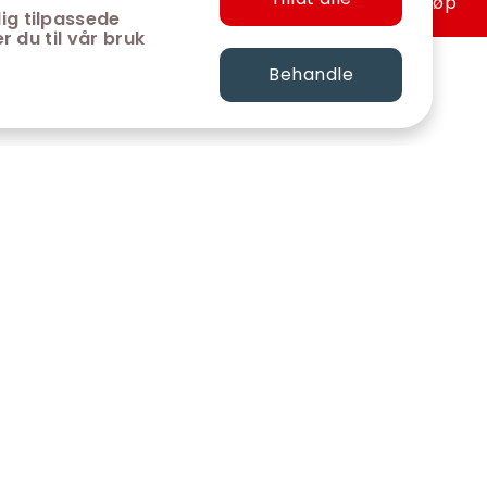
Hurtigkjøp
ig tilpassede
r du til vår bruk
Behandle
FØLG OSS