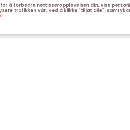
for å forbedre nettleseropplevelsen din, vise personl
ere trafikken vår. Ved å klikke "tillat alle", samtykke
er
ONTAKT
KUNDESERVICE
ontakt Trondheim kino
Aldersgrenser på kino
m Trondheim Kino
Retningslinjer for
personvern
fte stilte spørsmål
Ledsagerbevis
Våre kinokiosker
Åpenhetsloven Trondheim