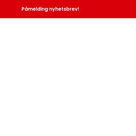
Påmelding nyhetsbrev!
INOPROGRAM
LOGG INN
MENY