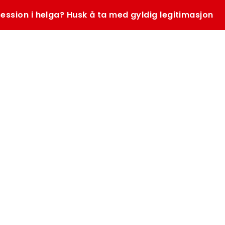
ession i helga? Husk å ta med gyldig legitimasjon
SØK
K