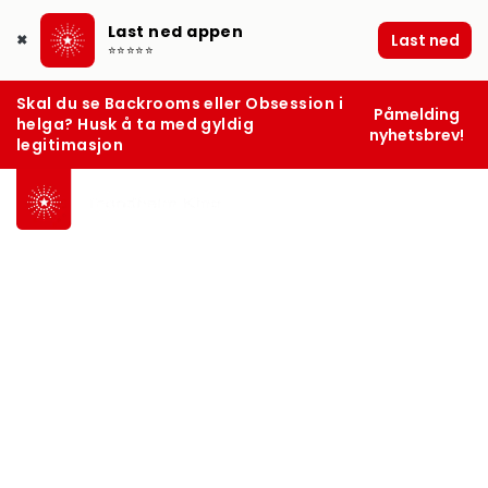
Last ned appen
Last ned
✖
⭐⭐⭐⭐⭐
Skal du se Backrooms eller Obsession i
Påmelding
helga? Husk å ta med gyldig
nyhetsbrev!
legitimasjon