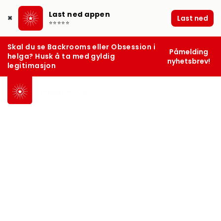
Last ned appen
Last ned
✖
⭐⭐⭐⭐⭐
Skal du se Backrooms eller Obsession i
Påmelding
helga? Husk å ta med gyldig
nyhetsbrev!
legitimasjon