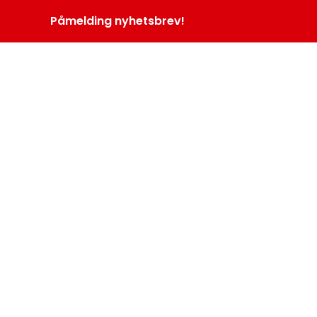
Påmelding nyhetsbrev!
INOPROGRAM
LOGG INN
MENY