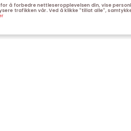
for å forbedre nettleseropplevelsen din, vise personl
ere trafikken vår. Ved å klikke "tillat alle", samtykke
er
ONTAKT
KUNDESERVICE
ontakt Trondheim kino
Aldersgrenser på kino
m Trondheim Kino
Retningslinjer for
personvern
fte stilte spørsmål
Ledsagerbevis
Våre kinokiosker
Åpenhetsloven Trondheim