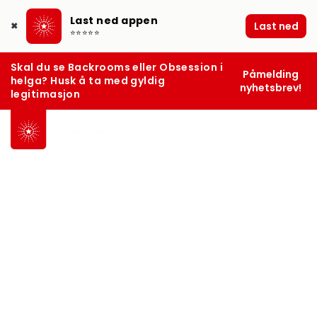
Last ned appen
Last ned
✖
⭐⭐⭐⭐⭐
Skal du se Backrooms eller Obsession i
Påmelding
helga? Husk å ta med gyldig
nyhetsbrev!
legitimasjon