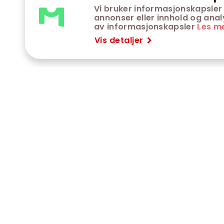
Vi bruker informasjonskapsler 
annonser eller innhold og analys
av informasjonskapsler
Les m
Vis detaljer
VÅRE KINOER
K
Trondheim kino
K
Kimen kino
O
Steinkjer kino
O
Сaroline kino