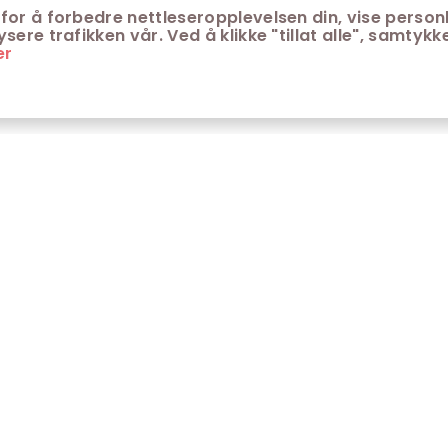
for å forbedre nettleseropplevelsen din, vise personl
ere trafikken vår. Ved å klikke "tillat alle", samtykke
er
ONTAKT
KUNDESERVICE
ontakt Trondheim kino
Aldersgrenser på kino
m Trondheim Kino
Retningslinjer for
personvern
fte stilte spørsmål
Ledsagerbevis
Våre kinokiosker
Åpenhetsloven Trondheim