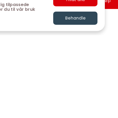
Hurtigkjøp
ig tilpassede
r du til vår bruk
Behandle
FØLG OSS