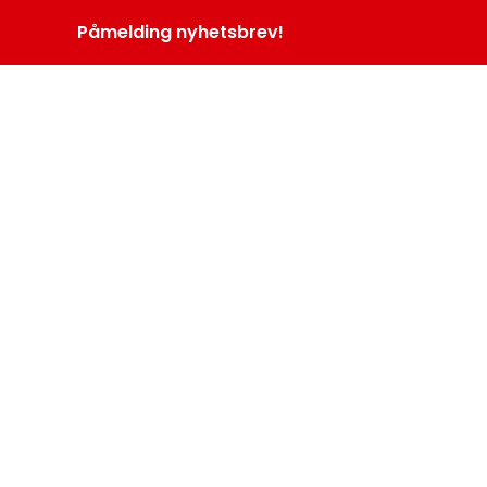
Påmelding nyhetsbrev!
INOPROGRAM
LOGG INN
MENY