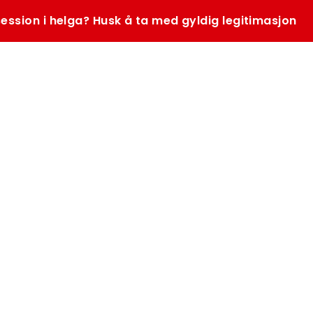
ession i helga? Husk å ta med gyldig legitimasjon
SØK
K