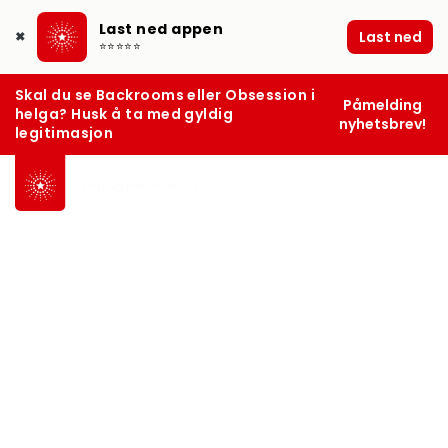
Last ned appen
Last ned
✖
⭐⭐⭐⭐⭐
Skal du se Backrooms eller Obsession i
Påmelding
helga? Husk å ta med gyldig
nyhetsbrev!
legitimasjon