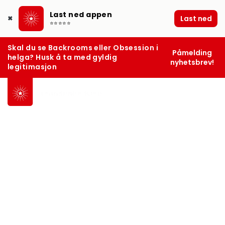
Last ned appen
Last ned
✖
⭐⭐⭐⭐⭐
Skal du se Backrooms eller Obsession i
Påmelding
helga? Husk å ta med gyldig
nyhetsbrev!
legitimasjon