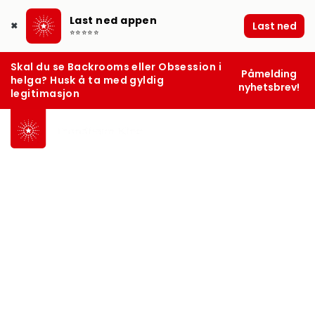
Last ned appen
Last ned
✖
⭐⭐⭐⭐⭐
Skal du se Backrooms eller Obsession i
Påmelding
helga? Husk å ta med gyldig
nyhetsbrev!
legitimasjon