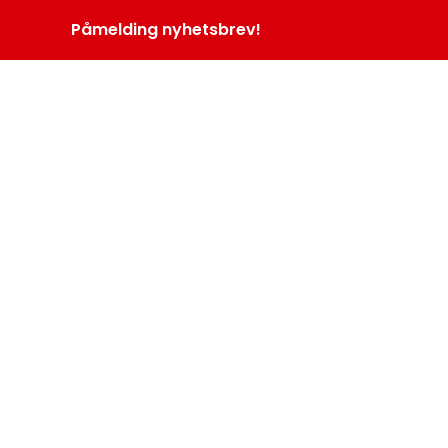
Påmelding nyhetsbrev!
INOPROGRAM
LOGG INN
MENY