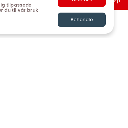
Hurtigkjøp
ig tilpassede
r du til vår bruk
Behandle
FØLG OSS