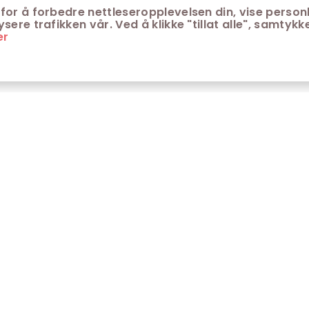
for å forbedre nettleseropplevelsen din, vise personl
ere trafikken vår. Ved å klikke "tillat alle", samtykke
er
ONTAKT
KUNDESERVICE
ontakt Trondheim kino
Aldersgrenser på kino
m Trondheim Kino
Retningslinjer for
personvern
fte stilte spørsmål
Ledsagerbevis
Våre kinokiosker
Åpenhetsloven Trondheim