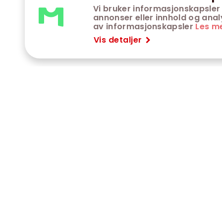
Vi bruker informasjonskapsler 
annonser eller innhold og analys
av informasjonskapsler
Les m
Vis detaljer
VÅRE KINOER
K
Trondheim kino
K
Kimen kino
O
Steinkjer kino
O
Сaroline kino