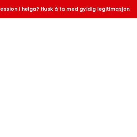
ession i helga? Husk å ta med gyldig legitimasjon
SØK
K