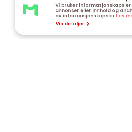
Vi bruker informasjonskapsler 
annonser eller innhold og analys
av informasjonskapsler
Les m
Vis detaljer
VÅRE KINOER
K
Trondheim kino
K
Kimen kino
O
Steinkjer kino
O
Сaroline kino