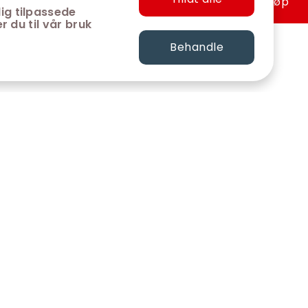
Hurtigkjøp
ig tilpassede
r du til vår bruk
Behandle
FØLG OSS