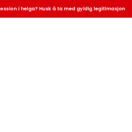
ession i helga? Husk å ta med gyldig legitimasjon
SØK
K