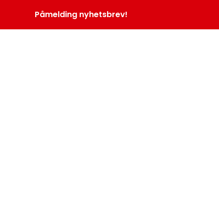
Påmelding nyhetsbrev!
INOPROGRAM
LOGG INN
MENY