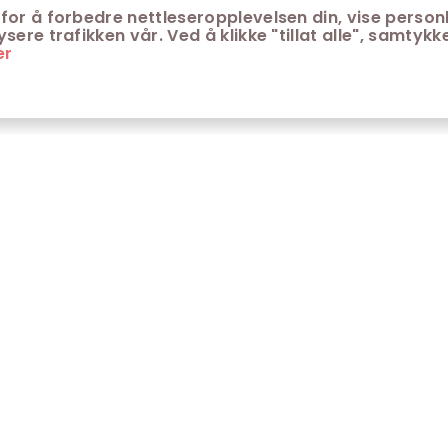
for å forbedre nettleseropplevelsen din, vise personl
ere trafikken vår. Ved å klikke "tillat alle", samtykke
er
ONTAKT
KUNDESERVICE
ontakt Trondheim kino
Aldersgrenser på kino
m Trondheim Kino
Retningslinjer for
personvern
fte stilte spørsmål
Ledsagerbevis
Våre kinokiosker
Åpenhetsloven Trondheim