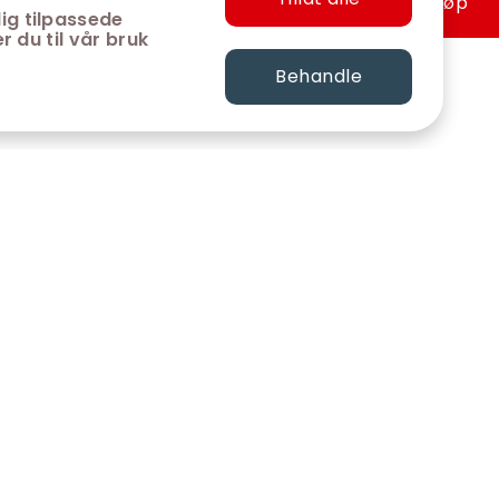
Hurtigkjøp
ig tilpassede
r du til vår bruk
Behandle
FØLG OSS