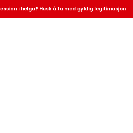
ession i helga? Husk å ta med gyldig legitimasjon
SØK
K