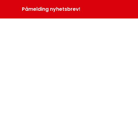
Påmelding nyhetsbrev!
INOPROGRAM
LOGG INN
MENY