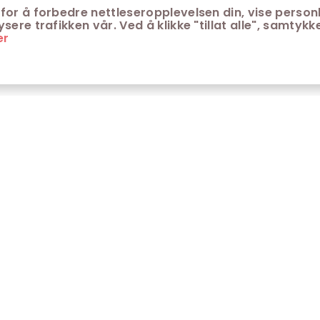
for å forbedre nettleseropplevelsen din, vise personl
ere trafikken vår. Ved å klikke "tillat alle", samtykke
er
ONTAKT
KUNDESERVICE
ontakt Trondheim kino
Aldersgrenser på kino
m Trondheim Kino
Retningslinjer for
personvern
fte stilte spørsmål
Ledsagerbevis
Våre kinokiosker
Åpenhetsloven Trondheim