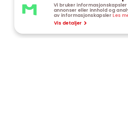
Vi bruker informasjonskapsler 
annonser eller innhold og analys
av informasjonskapsler
Les m
Vis detaljer
VÅRE KINOER
K
Trondheim kino
K
Kimen kino
O
Steinkjer kino
O
Сaroline kino