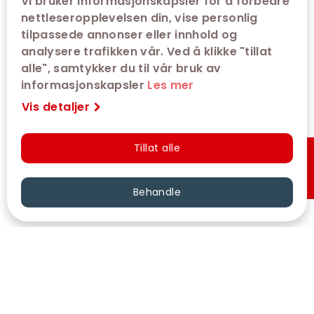
Vi bruker informasjonskapsler for å forbedre
nettleseropplevelsen din, vise personlig
Billettsalget til denne visningen er ikke
tilpassede annonser eller innhold og
tilgjengelig for øyeblikket.
analysere trafikken vår. Ved å klikke "tillat
admit one error: Performance does not exist
alle", samtykker du til vår bruk av
informasjonskapsler
Les mer
Vis detaljer
Tillat alle
Hurtigkjøp
Behandle