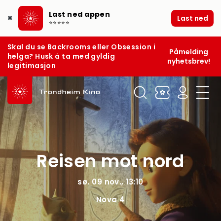
Last ned appen
Last ned
✖
⭐⭐⭐⭐⭐
Skal du se Backrooms eller Obsession i
Påmelding
helga? Husk å ta med gyldig
nyhetsbrev!
legitimasjon
Reisen mot nord
sø. 09 nov., 13:10
Nova 4