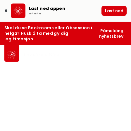
Last ned appen
Last ned
✖
⭐⭐⭐⭐⭐
Skal du se Backrooms eller Obsession i
Påmelding
helga? Husk å ta med gyldig
nyhetsbrev!
legitimasjon