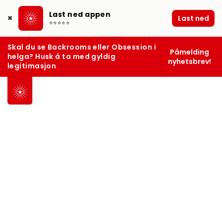
Last ned appen
Last ned
✖
⭐⭐⭐⭐⭐
Skal du se Backrooms eller Obsession i
Påmelding
helga? Husk å ta med gyldig
nyhetsbrev!
legitimasjon