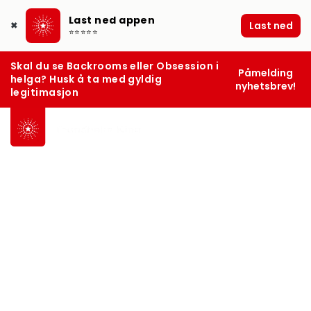
Last ned appen
Last ned
✖
⭐⭐⭐⭐⭐
Skal du se Backrooms eller Obsession i
Påmelding
helga? Husk å ta med gyldig
nyhetsbrev!
legitimasjon