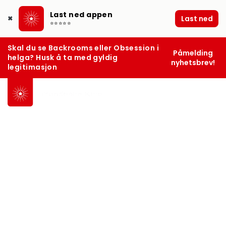
Last ned appen
Last ned
✖
⭐⭐⭐⭐⭐
Skal du se Backrooms eller Obsession i
Påmelding
helga? Husk å ta med gyldig
nyhetsbrev!
legitimasjon