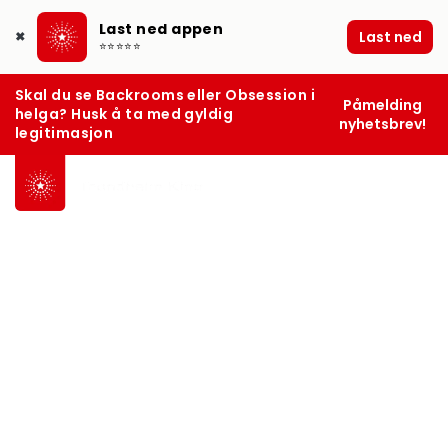
Last ned appen
Last ned
✖
⭐⭐⭐⭐⭐
Skal du se Backrooms eller Obsession i
Påmelding
helga? Husk å ta med gyldig
nyhetsbrev!
legitimasjon