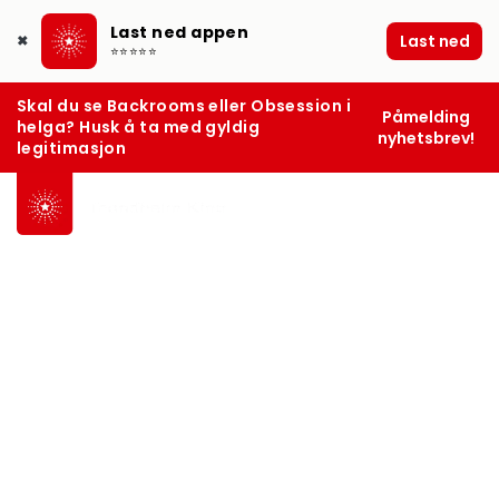
Last ned appen
Last ned
✖
⭐⭐⭐⭐⭐
Skal du se Backrooms eller Obsession i
Påmelding
helga? Husk å ta med gyldig
nyhetsbrev!
legitimasjon