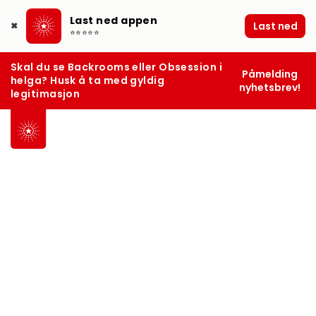
Last ned appen
Last ned
✖
⭐⭐⭐⭐⭐
Skal du se Backrooms eller Obsession i
Påmelding
helga? Husk å ta med gyldig
nyhetsbrev!
legitimasjon