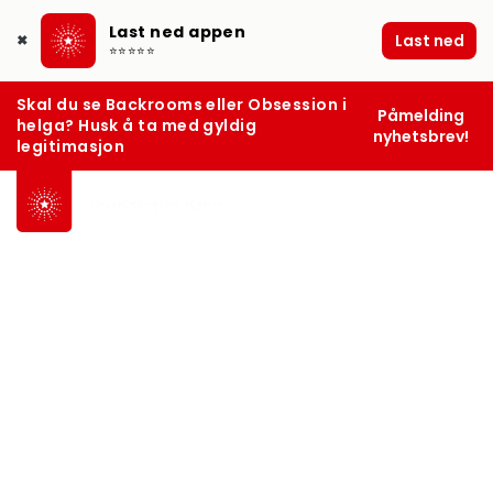
Last ned appen
Last ned
✖
⭐⭐⭐⭐⭐
Skal du se Backrooms eller Obsession i
Påmelding
helga? Husk å ta med gyldig
nyhetsbrev!
legitimasjon