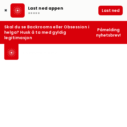
Last ned appen
Last ned
✖
⭐⭐⭐⭐⭐
Skal du se Backrooms eller Obsession i
Påmelding
helga? Husk å ta med gyldig
nyhetsbrev!
legitimasjon