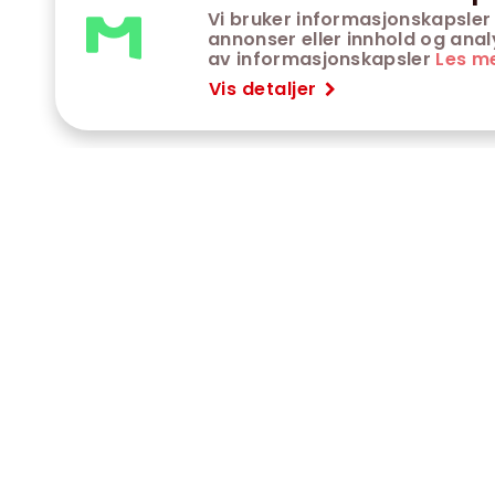
Vi bruker informasjonskapsler 
annonser eller innhold og analys
av informasjonskapsler
Les m
Vis detaljer
VÅRE KINOER
K
Trondheim kino
K
Kimen kino
O
Steinkjer kino
O
Сaroline kino