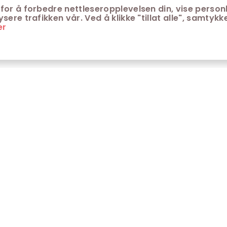
for å forbedre nettleseropplevelsen din, vise personl
ere trafikken vår. Ved å klikke "tillat alle", samtykke
er
ONTAKT
KUNDESERVICE
ontakt Trondheim kino
Aldersgrenser på kino
m Trondheim Kino
Retningslinjer for
personvern
fte stilte spørsmål
Ledsagerbevis
Våre kinokiosker
Åpenhetsloven Trondheim