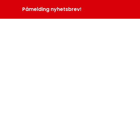
Påmelding nyhetsbrev!
INOPROGRAM
LOGG INN
MENY