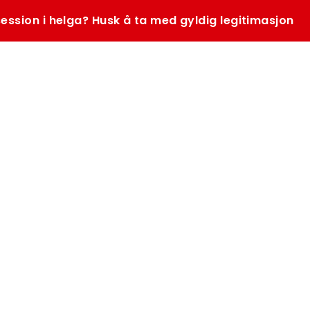
ession i helga? Husk å ta med gyldig legitimasjon
SØK
K