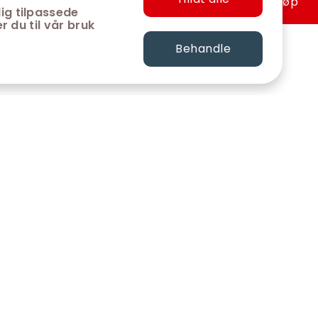
Hurtigkjøp
ig tilpassede
r du til vår bruk
Behandle
FØLG OSS