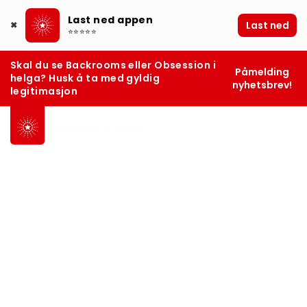
Last ned appen
Last ned
✖
⭐⭐⭐⭐⭐
Skal du se Backrooms eller Obsession i
Påmelding
helga? Husk å ta med gyldig
nyhetsbrev!
legitimasjon