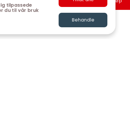
Hurtigkjøp
ig tilpassede
r du til vår bruk
Behandle
FØLG OSS