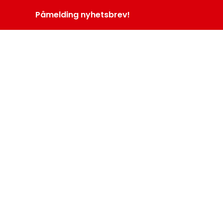
Påmelding nyhetsbrev!
INOPROGRAM
LOGG INN
MENY