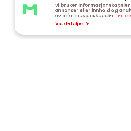
Vi bruker informasjonskapsler 
annonser eller innhold og analys
av informasjonskapsler
Les m
Vis detaljer
VÅRE KINOER
K
Trondheim kino
K
Kimen kino
O
Steinkjer kino
O
Сaroline kino