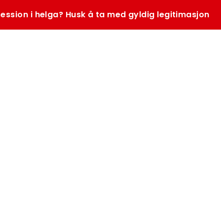
ession i helga? Husk å ta med gyldig legitimasjon
SØK
K