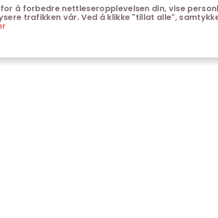
for å forbedre nettleseropplevelsen din, vise personl
ere trafikken vår. Ved å klikke "tillat alle", samtykke
er
ONTAKT
KUNDESERVICE
ontakt Trondheim kino
Aldersgrenser på kino
m Trondheim Kino
Retningslinjer for
personvern
fte stilte spørsmål
Ledsagerbevis
Våre kinokiosker
Åpenhetsloven Trondheim