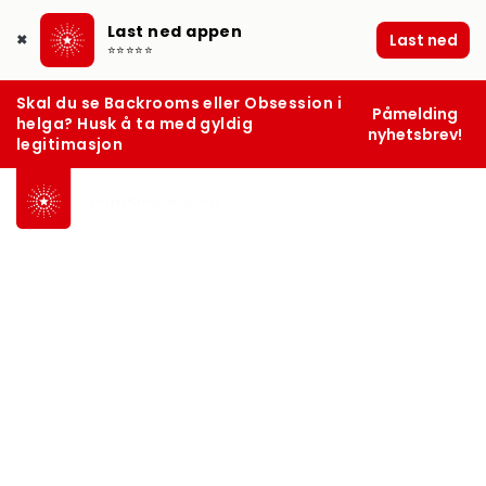
Last ned appen
Last ned
✖
⭐⭐⭐⭐⭐
Skal du se Backrooms eller Obsession i
Påmelding
helga? Husk å ta med gyldig
nyhetsbrev!
legitimasjon