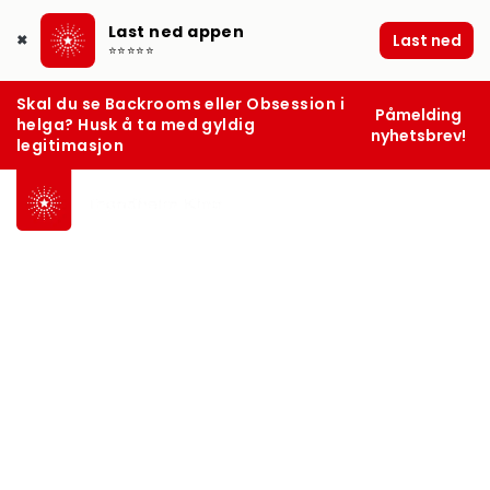
Last ned appen
Last ned
✖
⭐⭐⭐⭐⭐
Skal du se Backrooms eller Obsession i
Påmelding
helga? Husk å ta med gyldig
nyhetsbrev!
legitimasjon