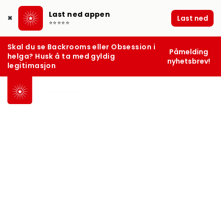
Last ned appen
Last ned
✖
⭐⭐⭐⭐⭐
Skal du se Backrooms eller Obsession i
Påmelding
helga? Husk å ta med gyldig
nyhetsbrev!
legitimasjon