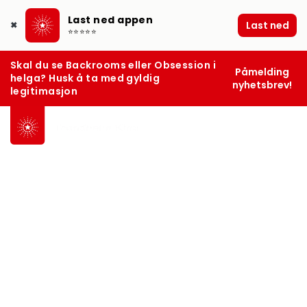
Last ned appen
Last ned
✖
⭐⭐⭐⭐⭐
Skal du se Backrooms eller Obsession i
Påmelding
helga? Husk å ta med gyldig
nyhetsbrev!
legitimasjon