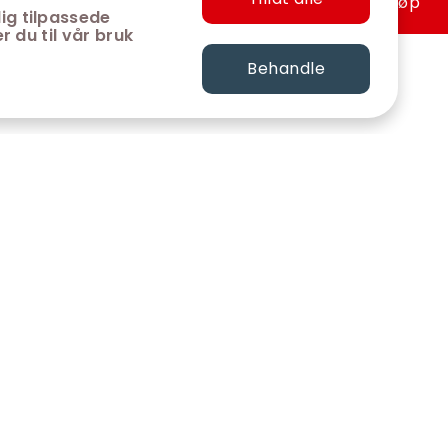
Hurtigkjøp
ig tilpassede
r du til vår bruk
Behandle
FØLG OSS