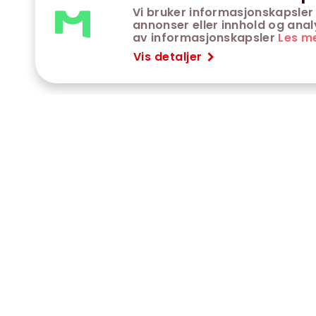
Vi bruker informasjonskapsler 
annonser eller innhold og analys
av informasjonskapsler
Les m
Vis detaljer
VÅRE KINOER
K
Trondheim kino
K
Kimen kino
O
Steinkjer kino
O
Сaroline kino