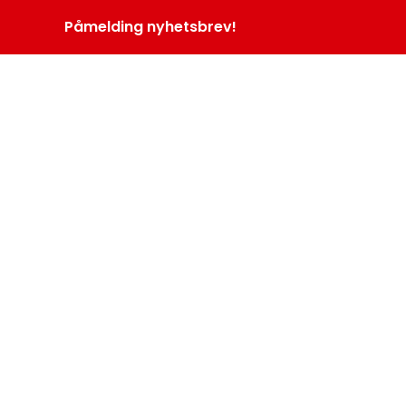
Påmelding nyhetsbrev!
INOPROGRAM
LOGG INN
MENY