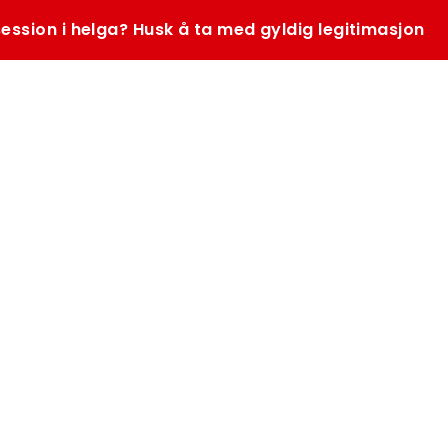
ession i helga? Husk å ta med gyldig legitimasjon
SØK
K