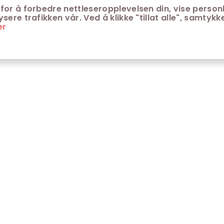
for å forbedre nettleseropplevelsen din, vise personl
ere trafikken vår. Ved å klikke "tillat alle", samtykke
er
ONTAKT
KUNDESERVICE
ontakt Trondheim kino
Aldersgrenser på kino
m Trondheim Kino
Retningslinjer for
personvern
fte stilte spørsmål
Ledsagerbevis
Våre kinokiosker
Åpenhetsloven Trondheim