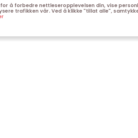
for å forbedre nettleseropplevelsen din, vise personl
ere trafikken vår. Ved å klikke "tillat alle", samtykke
er
ONTAKT
KUNDESERVICE
ontakt Trondheim kino
Aldersgrenser på kino
m Trondheim Kino
Retningslinjer for
personvern
fte stilte spørsmål
Ledsagerbevis
Våre kinokiosker
Åpenhetsloven Trondheim