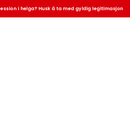
ession i helga? Husk å ta med gyldig legitimasjon
SØK
K